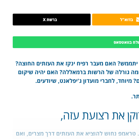
בדוא"ל
ברשת X
לח בוואטסאפ
ו יתממש? האם מעבר רפיח ינקז את העזתים החוצה?
מה גורלה של הרשות ברמאללה? האם יהיה שיקום
מיוחד, לחברי מועדון ג'יפלאנט, שיודעים.
תר.
קן את רצועת עזה,
. טראמפ נחוש להוציא את העזתים דרך מצרים, ואם