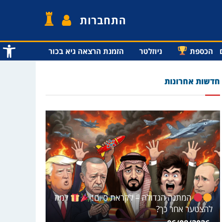
התחברות
פתח סרג
הכספת
ניוזלטר
הזמנת הרצאה גיא בכור
חדשות אחרונות
המתנה הגדולה – לקראת סיום!
למה
להצטער אחר כך?