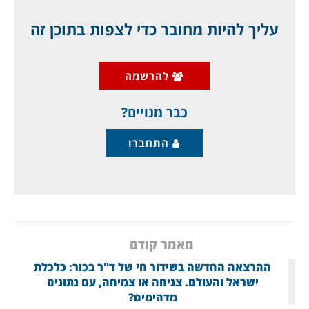
מאת ד"ר גיא בכור
עליך להיות מחובר כדי לצפות בתוכן זה
בתקשורת העולמית דווח בהרחבה (אם כי לא
בתקשורת האמריקאית המימסדית, מסיבות
להרשמה
פוליטיות, בשל הבחירות) שב- 9 ביוני השנה פג
תוקפו של
כבר מנויים?
התחברו
מאמר קודם
ההרצאה החדשה בשידור חי של ד"ר בכור: כלכלת
ישראל והעולם. צניחה או צמיחה, עם נתונים
מדהימים?