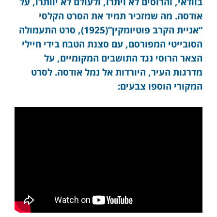
בוודאי, והרוסים לא ויתרו, ולעולם לא יוותרו, על
אודסה. מה שמזכיר תמיד את הסרט הקלסי
“אניית הקרב פוטיומקין”(1925), סרט התעמולה
הסובייטי המפורסם, עם סצנת הטבח בידי חיילי
הצאר הרוסי נגד התושבים המקומיים, על
מדרגות העיר, היורדות אל נמל אודסה. לסרט
המקורי הוספו צבעים: