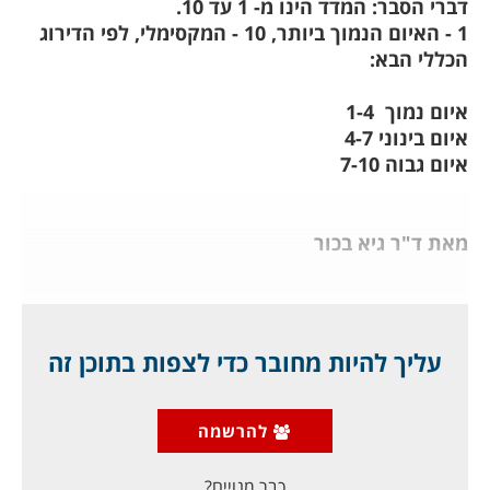
דברי הסבר: המדד הינו מ- 1 עד 10.
1 - האיום הנמוך ביותר, 10 - המקסימלי, לפי הדירוג
הכללי הבא:
איום נמוך 1-4
איום בינוני 4-7
איום גבוה 7-10
מאת ד"ר גיא בכור
"כאשר האויבים שלך אינם רוצים להילחם נגדך, זה
קורה משום שהם סבורים שזה נגד האינטרסים
שלהם, או משום שהטעיתַ אותם לחשוב כך". סון טצו,
עליך להיות מחובר כדי לצפות בתוכן זה
המאה הרביעית לפני הספירה.
מה דעתי על מוכנותו של צה"ל למלחמה הבאה? ממפגשיי
להרשמה
עם דרג פיקודי בכיר ובינוני בשבועיים האחרונים אני רואה
צבא
כבר מנויים?