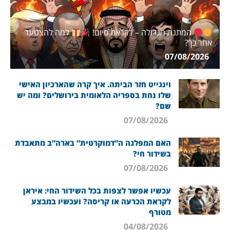
המתנה הגדולה – לקראת סיום!
למה להצטער
אחר כך?
07/08/2026
וינגייט חזר הביתה. איך קרה שהארכיון האישי
שלו נחת בספריה הלאומית בירושלים? ומה יש
שם?
07/08/2026
האם המפלגה ה”דמוקרטית” בארה”ב מתאבדת
בשידור חי?
07/08/2026
עכשיו אפשר לצפות בכל השידור החי: איראן
לקראת הכרעה או קריסה? ועכשיו במבצע
מטורף
04/08/2026