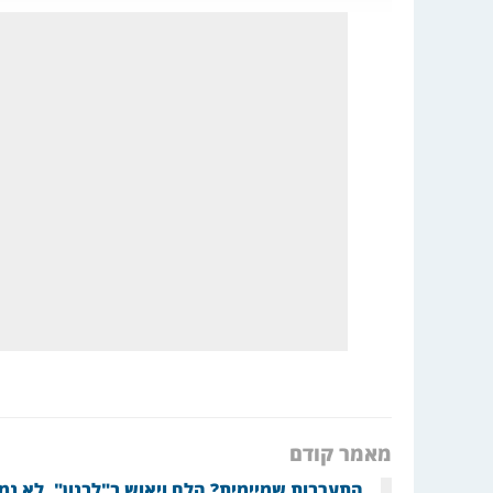
מאמר קודם
התערבות שמיימית? הלם ויאוש ב"לבנון", לא נמצ