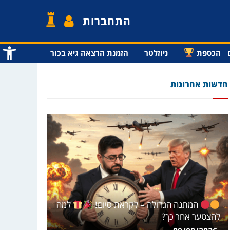
התחברות
פתח סרג
הכספת
ניוזלטר
הזמנת הרצאה גיא בכור
חדשות אחרונות
המתנה הגדולה – לקראת סיום!
למה
להצטער אחר כך?