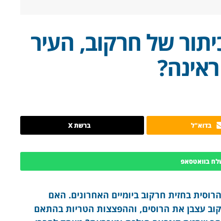
תור של חרקוב, העיר
ראינה?
בדוא"ל
ברשת X
לח בוואטסאפ
סית בחזית חרקוב ביומיים האחרונים. האם
קוב עצבן את הרוסים, וההפצצות הטריות בהתאם