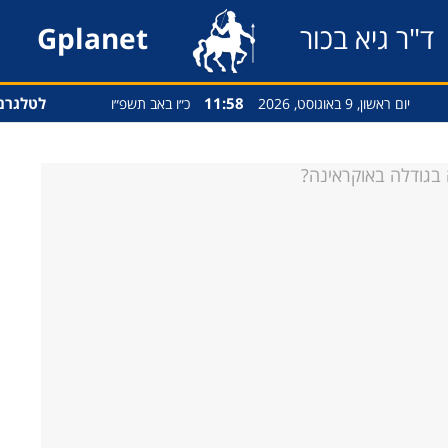
ד"ר גיא בכור
Gplanet
11:58
לטלגרם
יום ראשון, 9 באוגוסט, 2026
כ״ו באב תשפ״ו