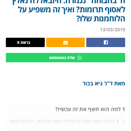
ה"בחבוחה" נגמרה: חיזבאללה נאלץ
לאסוף תרומות? ואיך זה משפיע על
הלוחמנות שלו?
13/03/2019
ברשת X
שלח בוואטסאפ
מאת ד"ר גיא בכור
1
למה הוא חשף את זה עכשיו?
ב- 8 במרץ נשא חסן נסראללה נאום מטולווז, כהרגלו (הוא
פוחד מחיסול בידי סונים) בפני קהל שבוי של פקידים