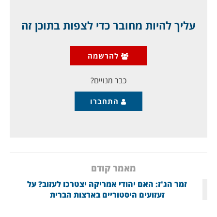
מארגונו, ביום השנה ה- 30 להקמת "רשת הסיוע
להתנגדות האסלאמית", זרוע גיוס כספים של הארגון,
עליך להיות מחובר כדי לצפות בתוכן זה
בדרכים לא חוקיות. והוא הפתיע שם כאשר אמר (גם בווידאו
כאן): "כן, יש לנו קשיים כלכליים ולחצים כתוצאה
מהסנקציות המערביות, ואנו זקוקים לתמיכה העממית,
להרשמה
לאיסוף כספים... אני מודיע היום: ההתנגדות זקוקה לתמיכה
הזאת..הסנקציות האמריקניות צפויות להחריף
כבר מנויים?
התחברו
מאמר קודם
זמר הג'ז: האם יהודי אמריקה יצטרכו לעזוב? על
זעזועים היסטוריים בארצות הברית