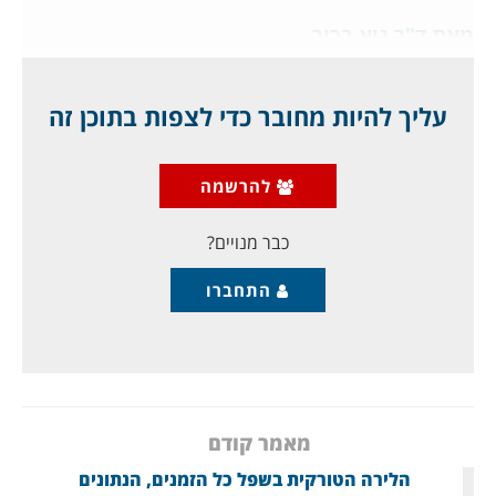
מאת ד"ר גיא בכור
1
עליך להיות מחובר כדי לצפות בתוכן זה
האם ה"בחירות" הצליחו למנף משהו לבשאר
להרשמה
אלאסד?
פרשנים מעריכים שבשטחים שבשליטת בשאר אלאסד
כבר מנויים?
התחברו
מאמר קודם
הלירה הטורקית בשפל כל הזמנים, הנתונים