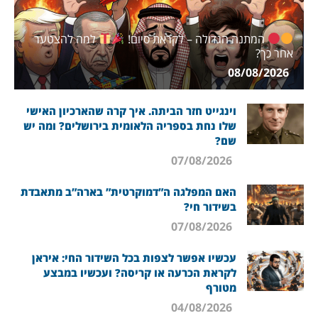
המתנה הגדולה – לקראת סיום!
למה להצטער
אחר כך?
08/08/2026
וינגייט חזר הביתה. איך קרה שהארכיון האישי
שלו נחת בספריה הלאומית בירושלים? ומה יש
שם?
07/08/2026
האם המפלגה ה”דמוקרטית” בארה”ב מתאבדת
בשידור חי?
07/08/2026
עכשיו אפשר לצפות בכל השידור החי: איראן
לקראת הכרעה או קריסה? ועכשיו במבצע
מטורף
04/08/2026