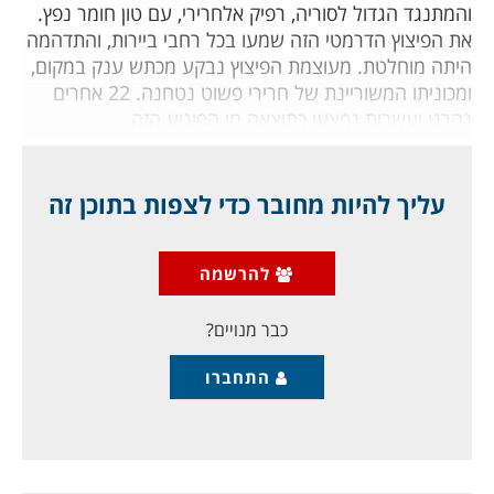
והמתנגד הגדול לסוריה, רפיק אלחרירי, עם טון חומר נפץ.
את הפיצוץ הדרמטי הזה שמעו בכל רחבי ביירות, והתדהמה
היתה מוחלטת. מעוצמת הפיצוץ נבקע מכתש ענק במקום,
ומכוניתו המשוריינת של חרירי פשוט נטחנה. 22 אחרים
נהרגו ועשרות נפצעו כתוצאה מן הפיגוע הזה.
עליך להיות מחובר כדי לצפות בתוכן זה
בלבנון קיבלו את החיסול בהלם
, ובגל מחאות אדיר,
להרשמה
נאלץ הצבא הסורי להתקפל מן המדינה, בשל החשש
(שכיום אינו קיים עוד) שהנשיא האמריקני
כבר מנויים?
התחברו