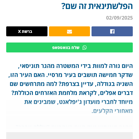
הפלשתינאית זה שם?
02/09/2025
ברשת X
שלח בוואטסאפ
היום נורה למוות בידי המשטרה מהגר תוניסאי,
שדקר חמישה תושבים בעיר מרסיי. האם העיר הזו,
השניה בגודלה, עדיין בצרפת? למה מתרחשים שם
דברים אפלים, לקראת מלחמת האזרחים הכוללת?
מיוחד לחברי מועדון ג'יפלאנט, שמבינים את
מאחורי הקלעים.
מהגר תוניסאי זעק היום בצהריים "אללה אכבר"
כמקובל, והחל לדקור עוברים ושבים בעיר השניה