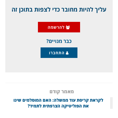
בגודלה בצרפת, מרסיי שבדרום.
עליך להיות מחובר כדי לצפות בתוכן זה
שוטרים בלבוש אזרחי הגיעו לזירה, ונטרלו אותו,
תוך שהם יורים בו למוות. דרישות כמו "הוראות
להרשמה
פתיחה באש", זה נועד לישראל, לא להם. הם
מוציאים אותו להורג, תוך
כבר מנויים?
התחברו
מאמר קודם
לקראת קריסת עוד ממשלה: האם המוסלמים שינו
את הפוליטיקה הצרפתית לתמיד?