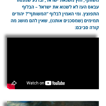
עבאס העז לא לשנוא את ישראל – הבלוף
התפוצץ. ומי האמין לבלוף “המשותף”? יהודים
תמימים (שמסכנים אותנו), שאין להם מושג מה
קורה סביבם: