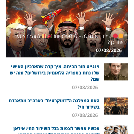
המתנה הגדולה – לקראת סיום!
למה להצטער
אחר כך?
07/08/2026
וינגייט חזר הביתה. איך קרה שהארכיון האישי
שלו נחת בספריה הלאומית בירושלים? ומה יש
שם?
07/08/2026
האם המפלגה ה”דמוקרטית” בארה”ב מתאבדת
בשידור חי?
07/08/2026
עכשיו אפשר לצפות בכל השידור החי: איראן