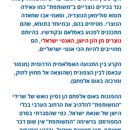
נגד בכירים נוצריים ב”משותפת” כמו עאידה
תומא סולימאן הנוצריה, וסאמי אבו שחאדה
הנוצרי. מטיחים בהם, ובמיוחד בתומא, שהם
מתכננים לפגוע באסלאם ובקודשיו. בהיותם
נוצרים מן הזן הישן, האנטי ישראלי,
הם
מחוייבים להיות הכי אנטי ישראליים.
הקרע בין התנועה האסלאמית הדרומית (מנסור
עבאס) לבין הצפונית (שהוצאה אל מחוץ לחוק,
ומרכזה באום אלפחם).
ההפגנות באום אלפחם הן נסיון נואש של שרידי
“המשותפת” להלהיב את הרחוב הערבי בכלי
הישן של שנאת ישראל. כפי שהסברתי בסרט
המפורסם: ברשימה “המשותפת” אין שום דבר
משותף, חוץ משנאת ישראל, וברגע שמנסור