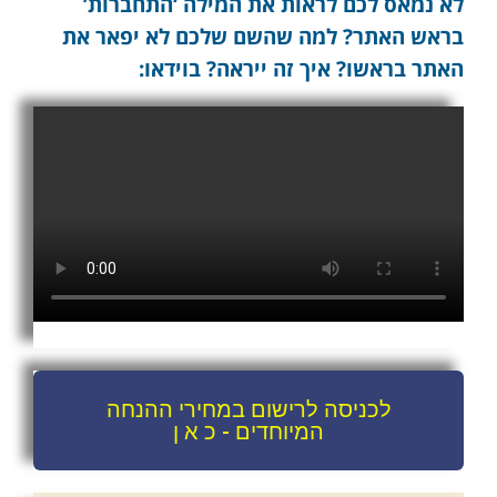
לא נמאס לכם לראות את המילה ‘התחברות’
בראש האתר? למה שהשם שלכם לא יפאר את
האתר בראשו? איך זה ייראה? בוידאו:
לכניסה לרישום במחירי ההנחה
המיוחדים - כ א ן