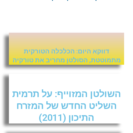
דווקא היום: הכלכלה הטורקית
מתמוטטת, הסולטן מחריב את טורקיה
השולטן המזוייף: על תרמית
השליט החדש של המזרח
התיכון (2011)