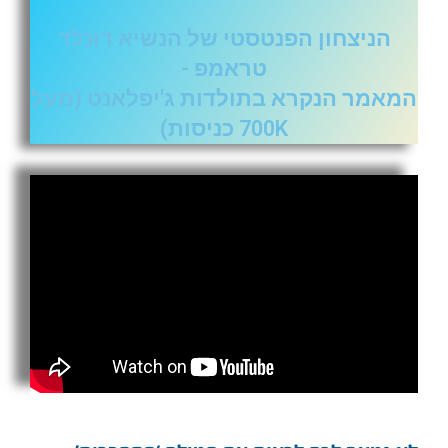
הניצחון הפנטסטי של הנשיא דונלד
טראמפ -
המאמר הנקרא בתולדות ג'יפלאנט (מעל
700K כניסות)