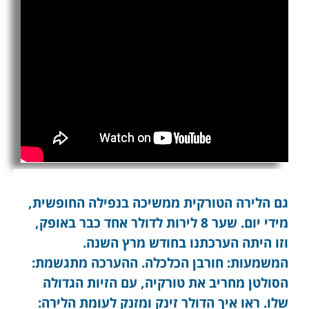
גם הלירה הטורקית ממשיכה בנפילה החופשית,
מידי יום. שער 8 לירות לדולר אחד כבר באופק,
וזו היתה הערכתנו בחודש מרץ השנה.
המשמעות: חורבן הכלכלה. ההערכה מתגשמת:
הסולטן מחריב את טורקיה, עם הזיות הגדולה
שלו. ראו איך הדולר זינק ומזנק לעומת הלירה: