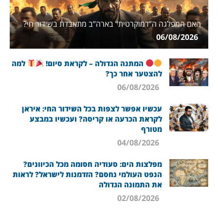
האם המפלגה ה”דמוקרטית” בארה”ב מתאבדת בשידור חי?
06/08/2026
המתנה הגדולה – לקראת סיום!
למה
להצטער אחר כך?
06/08/2026
עכשיו אפשר לצפות בכל השידור החי: איראן
לקראת הכרעה או קריסה? ועכשיו במבצע
מטורף
04/08/2026
מפלצות הים: סעודיה חסומה מכל הכיוונים?
הנפט העולמי נחסם? הזדמנות לישראל? לראות
את התמונה הגדולה
02/08/2026