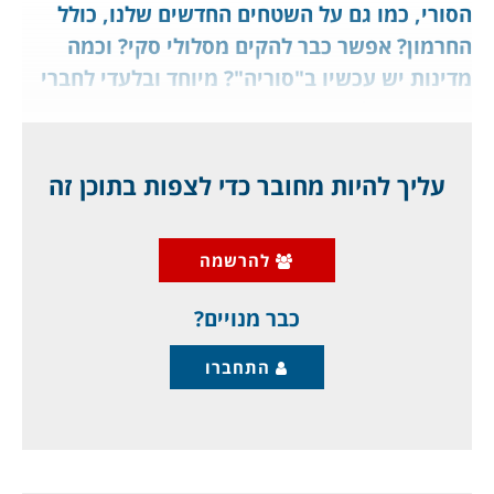
הסורי, כמו גם על השטחים החדשים שלנו, כולל
החרמון? אפשר כבר להקים מסלולי סקי? וכמה
מדינות יש עכשיו ב"סוריה"? מיוחד ובלעדי לחברי
מועדון ג'יפלאנט, ו"עוד יותר טוב". אנחנו מנצחים?
הישגים לדורות?
עליך להיות מחובר כדי לצפות בתוכן זה
לאחר מופע הכוח העצום שניהלה ישראל ברחבי
שטחי השליטה של משטר ג'ולאני, כאשר
להרשמה
האיסלאמיסטים והטורקים נכנסו להלם, התוצאה
בשטח היא: ויתור.
כבר מנויים?
התחברו