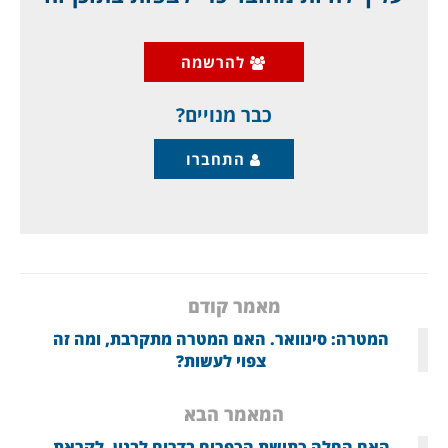
לאחר שרבים תיארו את השקל כמטבע חלש, שרק
ימשיך להיחלש, הרי שבשורה של מאמרים אנחנו
להרשמה
צפינו שהשקל דווקא יתחזק מחדש, וכך אכן קורה,
אם כי זה שוק, שיש בו תמיד תנודות, ועוד בזמן
כבר מנויים?
התחברו
מאמר קודם
המטרה: סינוואר. האם המטרה מתקרבת, ומה זה
צפוי לעשות?
המאמר הבא
האם החלה כתישת הכפרים בדרום לבנון, לקראת