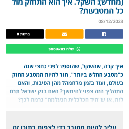
(מחדש): השקל. איך הוא התחזק מול
כל המטבעות?
08/12/2023
ברשת X
שלח בוואטסאפ
איך קרה, שהשקל, שהוספד לפני כחצי שנה
כ"מטבע החלש ביותר", חזר להיות המטבע החזק
בעולם, ועוד בזמן מלחמה? מהן הסיבות, והאם
התהליך הזה צפוי להימשך? האם בנק ישראל תרם
לזה, או ש"היד הכלכלית הנעלמה" גרמה לכך?
לחברי מועדון ג'יפלאנט, שידעו; ומי שקנה דולרים,
בניגוד לדעתנו, מצטער על כך.
עליך להיות מחובר כדי לצפות בתוכן זה