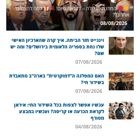
המתנה הגדולה – לקראת סיום!
למה להצטער
אחר כך?
08/08/2026
וינגייט חזר הביתה. איך קרה שהארכיון האישי
שלו נחת בספריה הלאומית בירושלים? ומה יש
שם?
07/08/2026
האם המפלגה ה”דמוקרטית” בארה”ב מתאבדת
בשידור חי?
07/08/2026
עכשיו אפשר לצפות בכל השידור החי: איראן
לקראת הכרעה או קריסה? ועכשיו במבצע
מטורף
04/08/2026