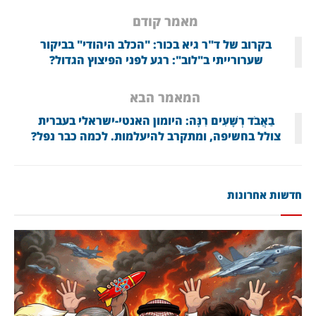
מאמר קודם
בקרוב של ד"ר גיא בכור: "הכלב היהודי" בביקור
שערורייתי ב"לוב": רגע לפני הפיצוץ הגדול?
המאמר הבא
בַאֲבֹד רְשָׁעִים רִנָּה: היומון האנטי-ישראלי בעברית
צולל בחשיפה, ומתקרב להיעלמות. לכמה כבר נפל?
חדשות אחרונות