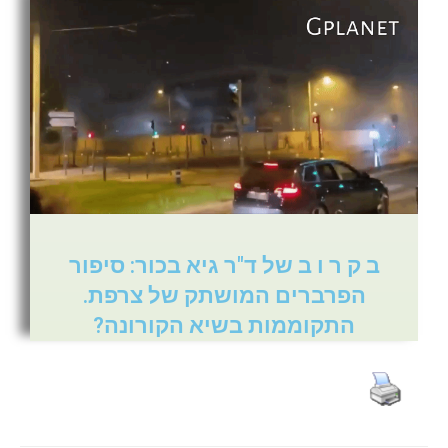
ב ק ר ו ב של ד"ר גיא בכור: סיפור
הפרברים המושתק של צרפת.
התקוממות בשיא הקורונה?