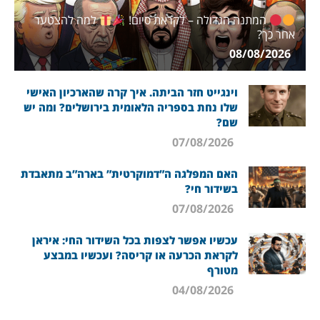
המתנה הגדולה – לקראת סיום!
למה להצטער
אחר כך?
08/08/2026
וינגייט חזר הביתה. איך קרה שהארכיון האישי
שלו נחת בספריה הלאומית בירושלים? ומה יש
שם?
07/08/2026
האם המפלגה ה”דמוקרטית” בארה”ב מתאבדת
בשידור חי?
07/08/2026
עכשיו אפשר לצפות בכל השידור החי: איראן
לקראת הכרעה או קריסה? ועכשיו במבצע
מטורף
04/08/2026