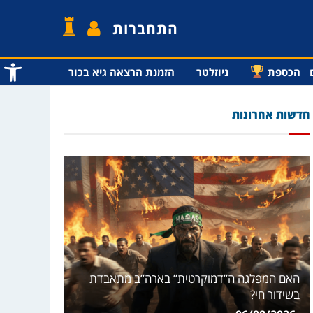
התחברות
פתח סרג
הכספת
ניוזלטר
הזמנת הרצאה גיא בכור
חדשות אחרונות
האם המפלגה ה”דמוקרטית” בארה”ב מתאבדת
בשידור חי?