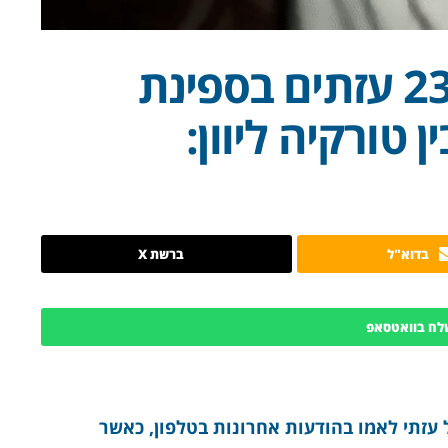
הלם בעזה מטביעת 23 עזתים בספינת
 טורקיה ליוון:
בדוא"ל
ברשת X
לח בוואטסאפ
 עזתי לאמו בהודעות אחרונות בטלפון, כאשר