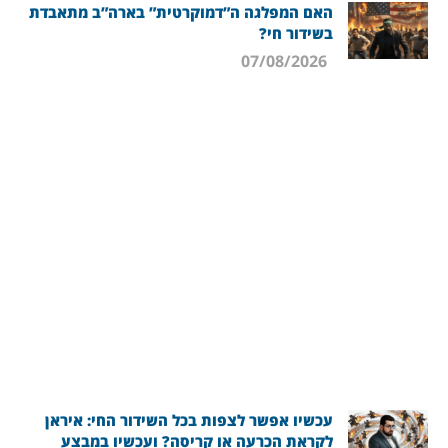
האם המפלגה ה”דמוקרטית” בארה”ב מתאבדת
בשידור חי?
07/08/2026
עכשיו אפשר לצפות בכל השידור החי: איראן
לקראת הכרעה או קריסה? ועכשיו במבצע