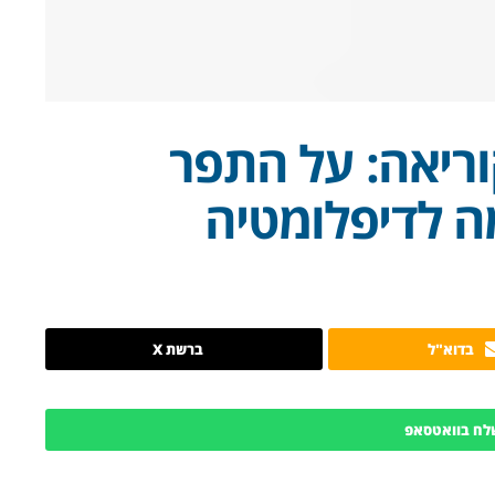
ריאה: על התפר
ה לדיפלומטיה
בדוא"ל
ברשת X
לח בוואטסאפ