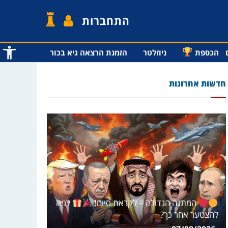
התחברות
פתח סרג
הכספת
ניוזלטר
הזמנת הרצאה גיא בכור
חדשות אחרונות
המתנה הגדולה – לקראת סיום!
למה
להצטער אחר כך?