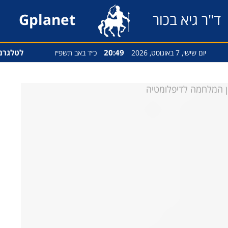
ד"ר גיא בכור
Gplanet
20:50
לטלגרם
יום שישי, 7 באוגוסט, 2026
כ״ד באב תשפ״ו