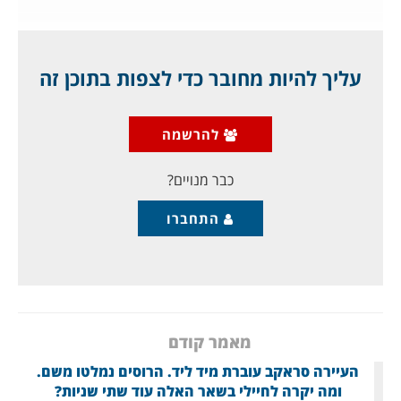
1
עליך להיות מחובר כדי לצפות בתוכן זה
תדהמת נפילת העיר סראקב בידי המורדים
הסונים:
להרשמה
כאשר פרצו המורדים הסונים, בסוף חודש פברואר מזרחה,
וכבשו שוב את שתי הערים
כבר מנויים?
התחברו
מאמר קודם
העיירה סראקב עוברת מיד ליד. הרוסים נמלטו משם.
ומה יקרה לחיילי בשאר האלה עוד שתי שניות?