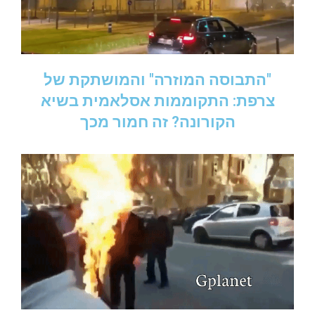
"התבוסה המוזרה" והמושתקת של
צרפת: התקוממות אסלאמית בשיא
הקורונה? זה חמור מכך