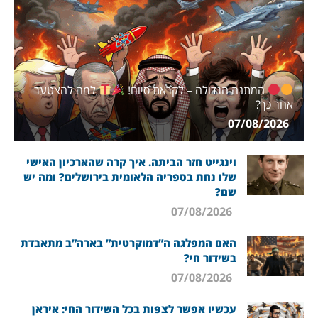
המתנה הגדולה – לקראת סיום!
למה להצטער
אחר כך?
07/08/2026
וינגייט חזר הביתה. איך קרה שהארכיון האישי
שלו נחת בספריה הלאומית בירושלים? ומה יש
שם?
07/08/2026
האם המפלגה ה”דמוקרטית” בארה”ב מתאבדת
בשידור חי?
07/08/2026
עכשיו אפשר לצפות בכל השידור החי: איראן