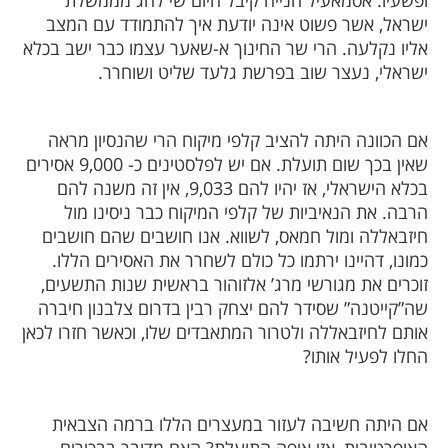
ופשעיו. אסמאעיל הנייה קיבל היום שי לחג מממשלת
ישראל, אשר פשוט אינה יודעת איך להתמודד עם המצב
אליו נקלעה. הרי שר החינוך א-שאער עצמו כבר ישב בכלא
ישראלי, נעצר שוב בפרשת גלעד שליט ושוחרר.
אם הכוונה היתה להציב קלפי מיקוח הרי שהנסיון מראה
שאין בכך שום תועלת. אם יש לפלסטינים כ- 9,000 אסירים
בכלא הישראלי, אז יהיו להם 9,033, אין זה משנה להם
הרבה. את הנאיביות של קלפי המיקוח כבר ניסינו מול
חיזבאללה ומול חמאס, לשווא. אנו חושבים שהם חושבים
כמונו, דהיינו ירתמו כל כולם לשחרר את האסירים הללו.
זוכרים את מגורשי מרג’ אלזוהור בראשית שנות התשעים,
שה”קייטנה” שסידר להם יצחק רבין בדרום צלבנון חיברה
אותם לחיזבאללה ולטרור המתאבדים שלו, וכאשר חזרו לכאן
החלו לפעיל אותו?
אם היתה חשיבה לעזור במעצרים הללו ברמה הצבאית