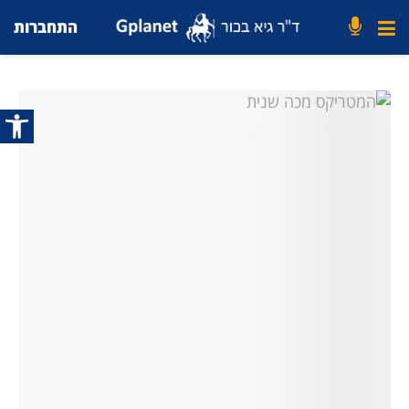
התחברות
פתח סרג