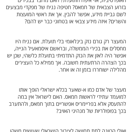
האופרטיבית, אזי איפה התועלת? האם מדובר בבכירים
בזרוע הצבאית של חמאס? חטיפה נניח של מפקדי מבצעים
לשם גביית מידע, אפשר להבין. אך את ראשי המועצות
והשרים? איזה מידע צבאי או בטחוני כבר יש להם?
המעצר רק גורם נזק בינלאומי בלי תועלת. אם נניח היו
מחסלים את בכירי הממשלה, ובראשם איסמאעיל הנייה,
אפשר היה לאזן את הנזק התדמיתי בתועלת כלשהי, שכן יש
בכך הצהרה הרתעתית חשובה. אך ממילא כל העצירים
מהלילה ישוחררו בזמן זה או אחר.
מעצר של אדם כמו א-שאער בכלא ישראלי הופך אותו
למועמד עתידי לראשות חמאס. האם לישראל אין במה
להתעסק אלא בפריימריס אפשריים בתוך חמאס, ולהתערב
בכך בפופולריות של מנהיגי האויב?
ואולי הכוונה לתת תחושה לציבור הישראלי שעושים משהו