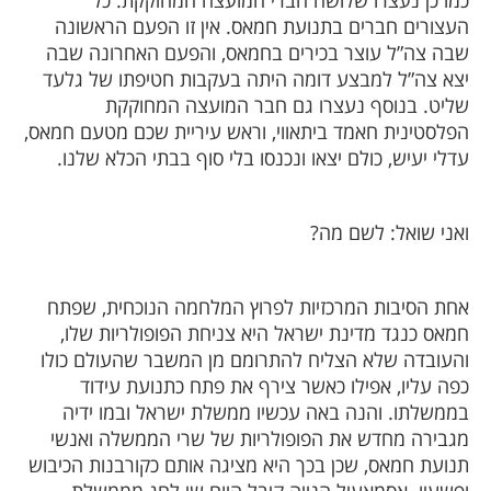
כמו כן נעצרו שלושה חברי המועצה המחוקקת. כל
העצורים חברים בתנועת חמאס. אין זו הפעם הראשונה
שבה צה”ל עוצר בכירים בחמאס, והפעם האחרונה שבה
יצא צה”ל למבצע דומה היתה בעקבות חטיפתו של גלעד
שליט. בנוסף נעצרו גם חבר המועצה המחוקקת
הפלסטינית חאמד ביתאווי, וראש עיריית שכם מטעם חמאס,
עדלי יעיש, כולם יצאו ונכנסו בלי סוף בבתי הכלא שלנו.
ואני שואל: לשם מה?
אחת הסיבות המרכזיות לפרוץ המלחמה הנוכחית, שפתח
חמאס כנגד מדינת ישראל היא צניחת הפופולריות שלו,
והעובדה שלא הצליח להתרומם מן המשבר שהעולם כולו
כפה עליו, אפילו כאשר צירף את פתח כתנועת עידוד
בממשלתו. והנה באה עכשיו ממשלת ישראל ובמו ידיה
מגבירה מחדש את הפופולריות של שרי הממשלה ואנשי
תנועת חמאס, שכן בכך היא מציגה אותם כקורבנות הכיבוש