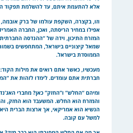
אלא להתעמת איתם, עד להשלמת תפקוד המ
וזו, בקצרה, השקפת עולמו של ברק אובמה,
אפילו במחיר הריסתה, ואכן, החברה האמריקנ
המזרח התיכון, וידה של “ההנדסה החברתית” 
שמאל קיצוניים בישראל, המתחפשים בשמות 
הממוסדת בישראל.
מעכשיו, כאשר אתם רואים את מילות הקוד: “ח
חברתית אתם עומדים. לימדו לזהות את “המכ
ומיהם “החלש” ו”החזק” כאן? מחברי האג’נדה
והמזרח הוא החלש. המשעבד הוא החזק, והמש
הנשיא הוא אמריקאי, אך ארצות הברית היא חז
למשל עם קובה.
אך מה אם החלש המסורתי הוא כבר חזק? אין