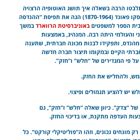
לבטו הרבה בשאלה איך תושג האוטופיה הרצויה
להם, עד שהמשפטן והפילוסוף האמריקני רוסקו פאונד (1870-1964) הגה את תפיסת “ההנדסה
 בית הספר למשפטים
באוניברסיטת הרווארד
במשך
 והעולמי היתה רבה. המנהיג, באמצעות
 מהנדס, ותפקידו לבנות מכונה חברתית, שתענה
ברתי הקיים ובמקומו תיצור חברה חדשה
ל פי המגדירים של “חלש” ו”חזק”.
 של “צדק”. כיוון שאלה “חלש” ו”חזק”, גם
צעות העדפה מתקנת, או בדיכוי החזק.
ק מונחים נכונים, וזהו ה”פוליטיקלי קורקט”. כל