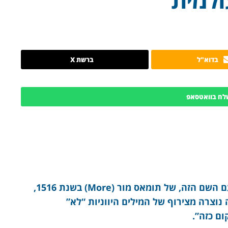
בדוא"ל
ברשת X
לח בוואטסאפ
ם השם הזה, של תומאס מור (
More) בשנת 1516,
וצרה מצירוף של המילים היווניות “לא”
ום כזה”.