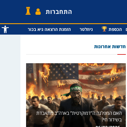
התחברות
פתח סרג
הכספת
ניוזלטר
הזמנת הרצאה גיא בכור
חדשות אחרונות
האם המפלגה ה”דמוקרטית” בארה”ב מתאבדת
בשידור חי?