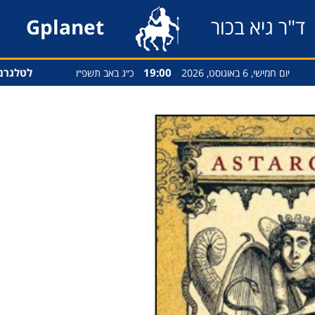
ד"ר גיא בכור
Gplanet
19:00
לטלגרם
יום חמישי, 6 באוגוסט, 2026
כ״ג באב תשפ״ו