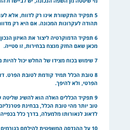
מי שיסטה מן השפה הנכונה, יש לביישו ולהד
5 תפקיד התקשורת אינו רק לדווח, אלא לע
תהודה לעקרונות המכונה. אם היא רק מדוו
6 תפקיד הדמוקרטיה ליצור את האיזון הנכון
מכאן שאם החזק מנצח בבחירות, זו סטייה.
7 שימוש בכוח מצידו של החלש יכול להיות מובן ואף רצוי, שכן הוא “מוחלש”, וזכותו להיאבק.
8 טובת הכלל תמיד קודמת לטובת הפרט. ד
הפרטי, ולא להיפך.
9 תפקיד הכללים האלה הוא להשיג שליטה ש
טוב יותר מהי טובת הכלל, בבחינת פטרנליזם 
לדאוג לנאורותו מלמעלה, בדרך כלל בכפייה
10 על ההנדסה המשפטית להילחם בגורמים 