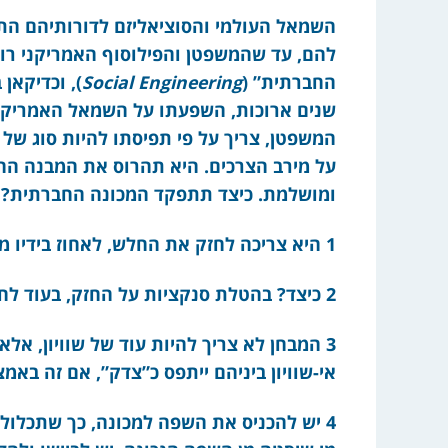
השמאל העולמי והסוציאליזם לדורותיהם הת
החברתית” (
Social Engineering
), וכדיקאן
שנים ארוכות, השפעתו על השמאל האמריקני
המשפטן, צריך על פי תפיסתו להיות סוג של
על מירב הצרכים. היא תהרוס את המבנה הח
ומושלמת. כיצד תתפקד המכונה החברתית? ע
1 היא צריכה לחזק את החלש, לאחוז בידיו ממש, ולהחליש את החזק.
2 כיצד? בהטלת סנקציות על החזק, בעוד לחלש יש להציע תגמולים ופיצוי.
3 המבחן לא צריך להיות עוד של שוויון, אלא
אי-שוויון ביניהם ייתפס כ”צדק”, אם זה באמ
4 יש להכניס את השפה למכונה, כך שתכלול ר