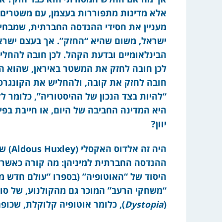
אלא מדינות מתפוררות בעצמן, עם משטרים רוד
מעניין את חסידי ההנדסה החברתית, שמבחי
ישראל, משום שהיא “החזק”. אך בעצם ישרא
הבינלאומיים ובדעת הקהל. לכן חובה להחלי
לכן חובה לחזק את המשטר באיראן, שהוא המ
חובה לחזק את קובה, ולהחליש את הקונגרס 
“להיות בצד הנכון של ההיסטוריה”, כלומר 
היא המדינה החביבה של היום, או חייבת בפיצ
יוון?
היה ז
ההנדסה החברתית למיניהן: מה קורה כאשר 
היסוד של “האוטופיה” (בספרו “עולם חדש מופ
“משחקי הרעב” המוכר גם מהקולנוע, של סוזא
(
Dystopia
), כלומר אוטופיה קלוקלת, שכופה