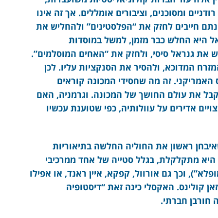
ניים ומסוכנים, וציבורים אומללים. אך זה אינו
נתם חייבים לחזק את “הפלסטינים” ולהחליש את
ל היא החלש כבר מזמן, למשל במוסדות
ש את גנראל סיסי, ולחזק את “האחים המוסלמים”.
זרח המדוכא, ולהסיר את הסנקציות עליו. לכן
האמריקני. זה מה שחסידי המכונה קוראים
לקבל את עולם החושך של המכונה. וגרמניה, האם
ויים אדירים על עוולותיה, כפי שטוענת עכשיו
ה אלדוס האקסלי (Aldous Huxley) שאיבחן ראשון את החוליה החלשה בתיאוריות
היא מתקלקלת, בגלל סטייה של אחד ממרכיבי
לא”), וכך גם אורוול, קפקא, איין ראנד, או אפילו
ן קולינס. האקסלי כינה זאת “דיסטופיה
 חורבן חברתי.