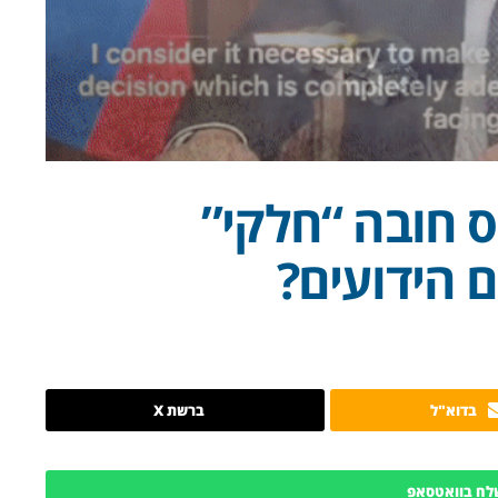
 חובה “חלקי”
 הידועים?
בדוא"ל
ברשת X
לח בוואטסאפ