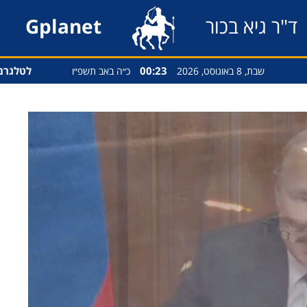
ד"ר גיא בכור
Gplanet
00:23
לטלגרם
שבת, 8 באוגוסט, 2026
כ״ה באב תשפ״ו