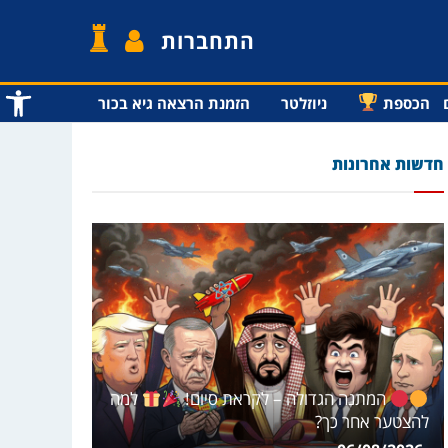
התחברות
פתח סרג
הכספת
ניוזלטר
הזמנת הרצאה גיא בכור
חדשות אחרונות
המתנה הגדולה – לקראת סיום!
למה
להצטער אחר כך?