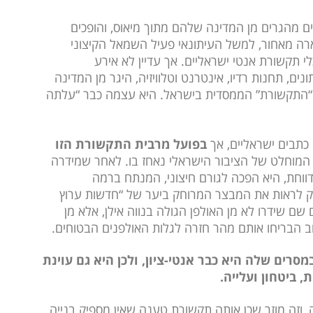
ם מהגרים מן המדינה שלהם מתוך מיאוס, והופכים
ארה מאחור, למשל העיתונאי פעיל השמאל הקיצוני
לי תקשורת אנטי ישראליים. אך עדיין לא אירע
תונים, תחנות רדיו, אינטרנט וטלוויזיה, היגר מן המדינה
ה “התקשורת” הממסדית בישראל. היא עצמה כבר “עלתה
כתבים ישראליים, אך
בפועל מרבית התקשורת הזו
 המוחלט של הציבור הישראלי נאחז בו. לאחר שמידרה
וחת, היא הפכה לגורם חיצוני, המנתח ברמה
ק לראות את המבצר המרוחק ביער של “חדשות ערוץ
שם שידרו לא מן האולפן הגולה בנווה אילן, אלא מן
ב הבריחו אותם מהר חזרה לגלות האולפנים הבטוחים.
רים שלה היא כבר אנטי-ציון, ולכן היא גם עוינת
 ביטחון ועלייה.
ה, וזה מוזר שכן אותה תקשורת טענה שאין מספיק בנייה