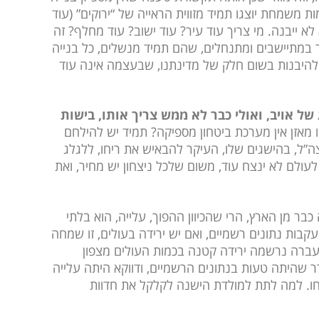
 משמחת יוצגו תמיד מזווית הראייה של “ירוקים” (עוד
לא ייבנה. מי צריך עוד עיר? עוד ישוב? עוד מחלף? זה
 במתיישבים ומתנחלים, שהם תמיד מנשלים, כל בנייה
ת ולהיבנות בשום חלק של מדינתנו, שבעצמה אינה עוד
של אויב, ואולי כבר לא ממש צריך אותו, בישות
מאזן אין מערכת ביטחון מספיקה? תמיד יש להילחם
”ל, בהישגים שלו, העיקר להבאיש את ריחו, ללגלג
עולם לא ינצח עוד, משום שלכל ניצחון יש מחיר, ואת
כבר מן הארץ, הרי שהכיוון ההפוך, עלייה, הוא בלתי
עקבות נתונים רשמיים, ואם יש ירידה בעולים, זו שמחה
שעברה נרשמה ירידה קטנה בכמות העולים מצפון
רר שהיתה טעות בנתונים הרשמיים, ודווקא היתה עלייה
ווחו. למה לתת למולדת הישנה לקלקל את חדוות