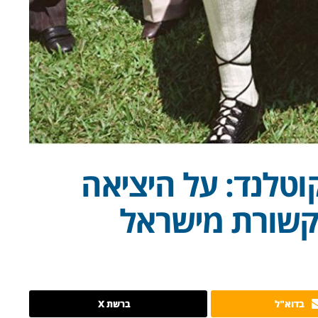
טלנד: על היציאה
קשורת מישראל
בדוא"ל
ברשת X