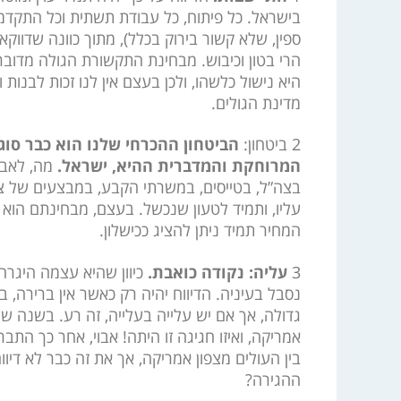
בישראל. כל פיתוח, כל עבודת תשתית וכל התקדמות
ספין, שלא קשור בירוק בכלל), מתוך כוונה שדווקא 
הרי בטון וכיבוש. מבחינת התקשורת הגולה מדובר
היא נישול כלשהו, ולכן בעצם אין לנו זכות לבנו
מדינת הגולים.
2 ביטחון:
הביטחון ההכרחי שלנו הוא כבר סוג 
המרוחקת והמדברית ההיא, ישראל.
מה, לאבו 
בצה”ל, בטייסים, במשרתי הקבע, במבצעים של צה
עליו, ותמיד לטעון שנכשל. בעצם, מבחינתם הוא ל
המחיר תמיד ניתן להציג ככישלון.
3
עליה: נקודה כואבת.
כיוון שהיא עצמה היגרה 
נסבל בעיניה. הדיווח יהיה רק כאשר אין ברירה, ב
גדולה, אך אם יש עלייה בעלייה, זה רע. בשנה 
אמריקה, ואיזו חגיגה זו היתה! אבוי, אחר כך התב
בין העולים מצפון אמריקה, אך את זה כבר לא די
ההגירה?