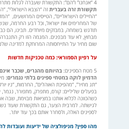
4 “אנחנו” ו”הם”: התקשורת שעברה לגלות מתרחקת מה”אנחנו” שלנו, הוא כבר לא קיים.
תקשורת זרה בעברית
זה “הצבא הישראלי”, “ה
“החיילים הישראליים”, הטייסים המרושעים, “המ
של המחרימים את ישראל, וכל רבע החרמה, שנש
תודגש בשמחה, במבזקים מיוחדים. תבינו, הם כב
מבחוץ, לא עוד מבפנים. המגמה הזו רק התגברה
שום מחיר על התייחסותה המרוחקת למדינה שלנו
על רפיון הסמוראי: כמה טכניקות חדשות
5 מטח הספינים:
בהיותם מהגרים, שכבר אינם
הדמיון לוקה במטחי ספינים בלתי נגמרים:
מיל
בפעלים שליליים: קורס, מתפרק, מתפורר, נגמר, י
כשהכוונה לכלוא אותנו במציאות מבוימת, שבה א
לגישתה. למרבית הצער, גם התקשורת שעוד נשאר
לספינים האלה, ולסחרר אותם בכך עוד יותר.
מהו ספין? מניפולציה של ידיעות ועובדות לה