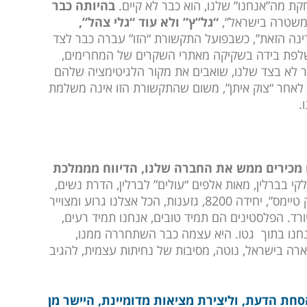
בהיותה כבר
משטרה בישראל”,
“גל”ץ” ולא עוד “גלי צהל”,
דינה הזאת”, כשבפועל התקשורת “הזו” עברה כבר לצד
לפת בידה בשקיקה מאתרי השקרים של המחרימים,
ר לא בצד שלנו, שואבים את מקור הלגיטימציה שלהם
 לאחר “צוק איתן”, משום שהתקשורת הזו אינה משלמת
.
 מכירים ממש את החברה שלנו, הדיווח מממלכת
קי בברלין, מאות אלפים “עולים” לברלין, הדרת נשים,
“תג מחיר”, “מהפיכת האוהלים”, החרמות, “ניו יורק טיימס”, יחידה 8200, גזענות, הכל אצלנו גרוע ומצוייר
ורד. הפלסטינים הם תמיד טובים, אנחנו תמיד רעים,
נחנו בתוך גטו. היא עצמה כבר השתחררה ממנו,
ה בישראל, נוטה, מסיבות של נחיתות עצמית, להגיב
סחת הדעת, וליצירת מציאות מדומיינת, היישר מן