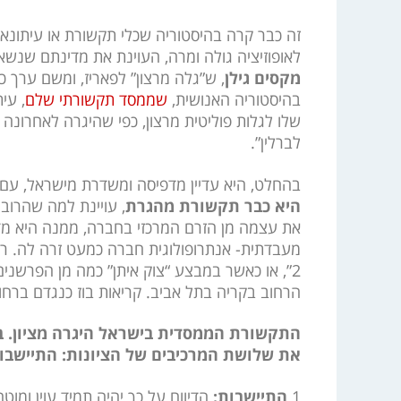
זה כבר קרה בהיסטוריה שכלי תקשורת או עיתונאי
לאופוזיציה גולה ומרה, העוינת את מדינתם שנש
מקסים גילן
, ש”גלה מרצון” לפאריז, ומשם ערך כ
בהיסטוריה האנושית,
שממסד תקשורתי שלם
, עי
שלו לגלות פוליטית מרצון, כפי שהיגרה לאחרונ
לברלין”.
בהחלט, היא עדיין מדפיסה ומשדרת מישראל, עם 
היא כבר תקשורת מהגרת
, עויינת למה שהרוב
את עצמה מן הזרם המרכזי בחברה, ממנה היא מדו
מעבדתית- אנתרופולוגית חברה כמעט זרה לה. ר
2”, או כאשר במבצע “צוק איתן” כמה מן הפרשנים 
הרחוב בקריה בתל אביב. קריאות בוז כנגדם ברחו
התקשורת הממסדית בישראל היגרה מציון. במס
את שלושת המרכיבים של הציונות: התיישבות,
1
התיישבות:
הדיווח על כך יהיה תמיד עוין ומוט