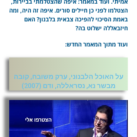
אמיתי. ועוד במאמר: איפה שהצטלמתי בביירות,
הצטלמו לפני כן חיילים סורים. איפה זה היה, ומה
באמת הסיכוי להפיכה צבאית בלבנון? האם
חיזבאללה ישלוט בה?
ועוד מתוך המאמר החדש:
על האוכל הלבנוני, ערק משובח, קובה
מבשר נא, נסראללה, ודם (2007)