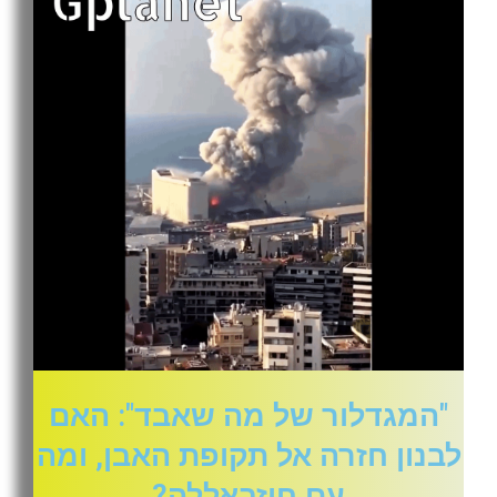
"המגדלור של מה שאבד": האם
לבנון חזרה אל תקופת האבן, ומה
עם חיזבאללה?