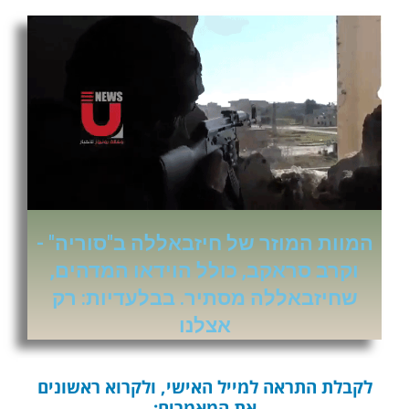
המוות המוזר של חיזבאללה ב"סוריה" -
וקרב סראקב, כולל הוידאו המדהים,
שחיזבאללה מסתיר. בבלעדיות: רק
אצלנו
לקבלת התראה למייל האישי, ולקרוא ראשונים
את המאמרים: