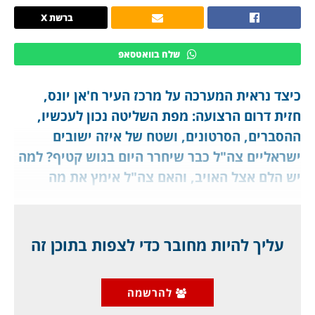
ברשת X
שלח בוואטסאפ
כיצד נראית המערכה על מרכז העיר ח'אן יונס,
חזית דרום הרצועה: מפת השליטה נכון לעכשיו,
ההסברים, הסרטונים, ושטח של איזה ישובים
ישראליים צה"ל כבר שיחרר היום בגוש קטיף? למה
יש הלם אצל האויב, והאם צה"ל אימץ את מה
שאנחנו מכנים "שליטת הלולאות"? האם זה משפיע
על נושא החטופים? לחברי מועדון ג'יפלאנט.
עליך להיות מחובר כדי לצפות בתוכן זה
כבר אמש נכנס
ערוץ הטלגרם המיידי שלנו
לדריכות, משום שהיה ברור שמערכה צבאית גדולה
להרשמה
מתקרבת. ב"תקשורת" דיווחו ש"המלחמה נגמרה",