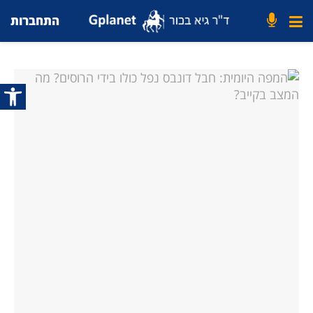
התחברות
פתח סרג