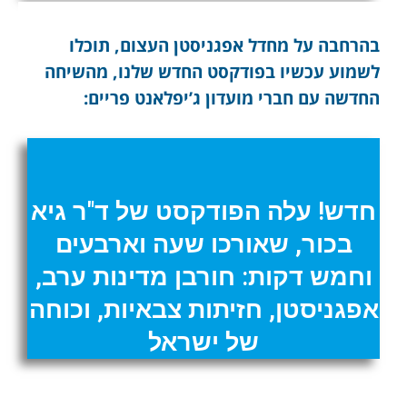
בהרחבה על מחדל אפגניסטן העצום, תוכלו
לשמוע עכשיו בפודקסט החדש שלנו, מהשיחה
החדשה עם חברי מועדון ג’יפלאנט פריים:
חדש! עלה הפודקסט של ד"ר גיא
בכור, שאורכו שעה וארבעים
וחמש דקות: חורבן מדינות ערב,
אפגניסטן, חזיתות צבאיות, וכוחה
של ישראל