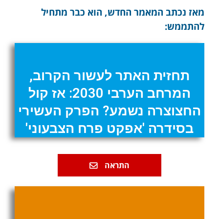
מאז נכתב המאמר החדש, הוא כבר מתחיל
להתממש:
תחזית האתר לעשור הקרוב,
המרחב הערבי 2030: אז קול
החצוצרה נשמע? הפרק העשירי
בסידרה 'אפקט פרח הצבעוני'
התראה