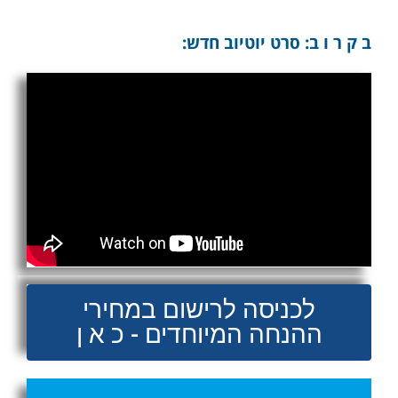
ב ק ר ו ב: סרט יוטיוב חדש:
לכניסה לרישום במחירי
ההנחה המיוחדים - כ א ן