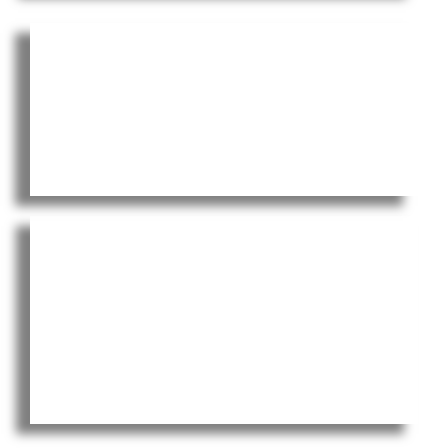
רוסיה בשנה השביעית ב"סוריה":
יש מתח עם ישראל? ומה מצבה
הכולל של רוסיה?
הימים הגדולים עוד יחזרו?
אמריקה מתחילה להקשיב
מחדש לנשיא טראמפ, בעוד
עצרת ענק. צפו: