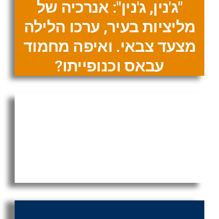
"ג'נין, ג'נין": אנרכיה של
מליציות בעיר, ערכו הלילה
מצעד צבאי. ואיפה מחמוד
עבאס וכנופייתו?
סיור לילי פלאי בניו יורק
החדשה, ואחד המרכזים
העולמיים העולים: תל אביב