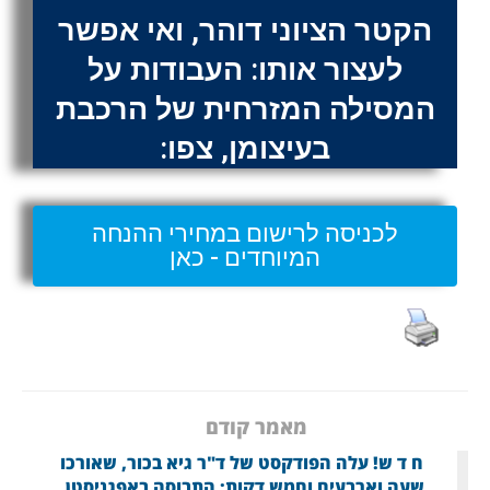
הקטר הציוני דוהר, ואי אפשר
לעצור אותו: העבודות על
המסילה המזרחית של הרכבת
בעיצומן, צפו:
לכניסה לרישום במחירי ההנחה
המיוחדים - כאן
מאמר קודם
ח ד ש! עלה הפודקסט של ד"ר גיא בכור, שאורכו
שעה וארבעים וחמש דקות: התבוסה באפגניסטן,