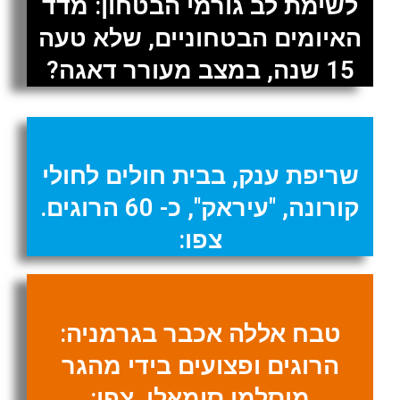
לשימת לב גורמי הבטחון: מדד
האיומים הבטחוניים, שלא טעה
15 שנה, במצב מעורר דאגה?
שריפת ענק, בבית חולים לחולי
קורונה, "עיראק", כ- 60 הרוגים.
צפו:
טבח אללה אכבר בגרמניה:
הרוגים ופצועים בידי מהגר
מוסלמי סומאלי. צפו: