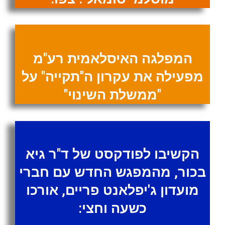
המפלגה האיסלאמית רע"מ
מפעילה את עקרון ה"תקייה" על
"ממשלת השינוי"
הקשיבו לפודקסט של ד"ר גיא
בכור, מהמפגש החדש עם חברי
מועדון ג'יפלאנט פריים, אורכו
כשעה וחצי: