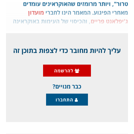
טרור", ויותר מרומזים שהאוקראינים עומדים
מאחרי הפיגוע. המאמר הינו לחברי
מועדון
ג'יפלאנט פריים
, והכיסוי של העימות באוקראינה
נמשך, סרטונים בלעדיים, מפחיד.
המתח מתגבר, ורשויות שתי הרפובליקות הבדלניות
עליך להיות מחובר כדי לצפות בתוכן זה
(עד שנת 2014 הן היו אוקראינה) הודיעו על פינוי
של כ- 700 אלף אזרחים שלהן לתוך רוסיה, מחשש
להרשמה
לפלישה של הצבא האוקראיני. הצבא הזה מכחיש
כוונה
כבר מנויים?
התחברו