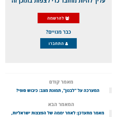
עליך להיות מחובר כדי לצפות בתוכן זה
"הנס הכלכלי" של אירופה הוא כינוי מקובל
לצמיחה הכלכלית חסרת התקדים שחוו מדינות
להרשמה
מערב אירופה, ובמיוחד גרמניה המערבית, איטליה,
צרפת, הולנד ואוסטריה, אחרי מלחמת העולם
כבר מנויים?
התחברו
מאמר קודם
המערכה על "לבנון", תמונת מצב: כיבוש סופי?
המאמר הבא
מאמר מתעדכן: לאחר יממה של הפצצות ישראליות,