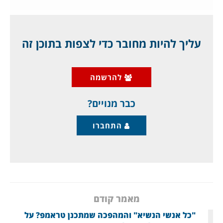
השמדה, או ההסכם אותו דורשת ישראל יחד עם
ארה"ב, ובעיקרו:
עליך להיות מחובר כדי לצפות בתוכן זה
סילוק כל נוכחות של חיזבאללה מדרום לבנון,
להרשמה
ויכולת תגובה צבאית של ישראל בדרום לבנון,
ובכלל, אם חיזבאללה יפר את
כבר מנויים?
התחברו
מאמר קודם
"כל אנשי הנשיא" והמהפכה שמתכנן טראמפ? על