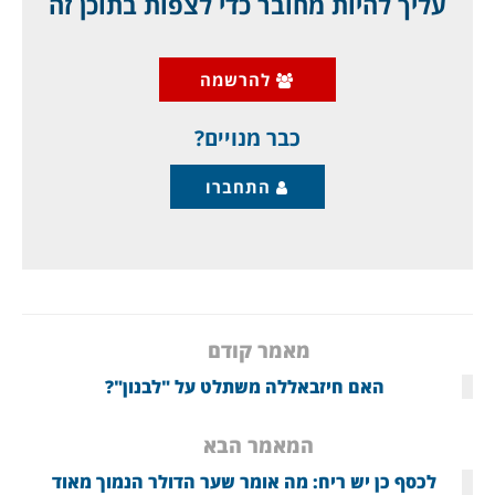
עליך להיות מחובר כדי לצפות בתוכן זה
כמידי שנה,
הלמ"ס מפרסם ב"חג הקורבן" את מצב
המוסלמים
(לא כולל הנוצרים הערבים והדרוזים)
להרשמה
בישראל, והשנה, לראשונה יש חידוש: עידן הצמיחה
הדמוגרפית שלהם עומד בפני סיום,
כבר מנויים?
התחברו
מאמר קודם
האם חיזבאללה משתלט על "לבנון"?
המאמר הבא
לכסף כן יש ריח: מה אומר שער הדולר הנמוך מאוד