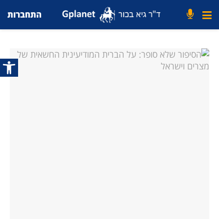
התחברות
פתח סרג