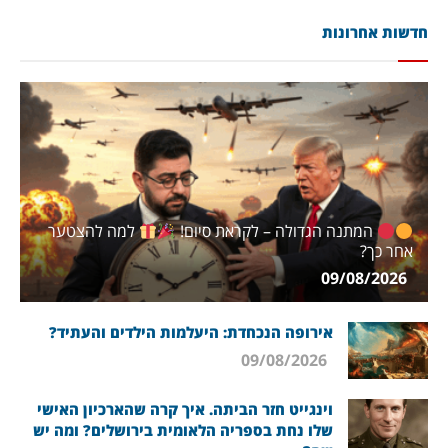
חדשות אחרונות
המתנה הגדולה – לקראת סיום!
למה להצטער
אחר כך?
09/08/2026
אירופה הנכחדת: היעלמות הילדים והעתיד?
09/08/2026
וינגייט חזר הביתה. איך קרה שהארכיון האישי
שלו נחת בספריה הלאומית בירושלים? ומה יש