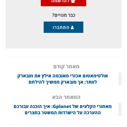
להרשמה
שכנע את חאן שבמקום להרוס את המדינה, יוכל
להטיל מיסים על תושביה,
כבר מנויים?
התחברו
מאמר קודם
אולטימאטום אכזרי מאובמה אילץ את מובארק
לוותר; אך מובארק ממשיך להילחם
המאמר הבא
מאחורי הקלעים של Gplanet: איך הוכנה עבורכם
ההערכה על הישרדות המשטר במצרים