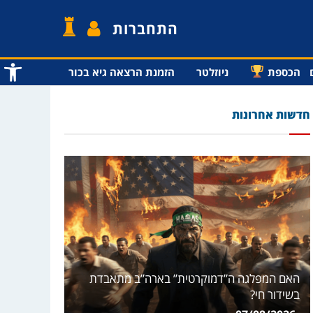
התחברות
פתח סרג
הכספת
ניוזלטר
הזמנת הרצאה גיא בכור
חדשות אחרונות
האם המפלגה ה”דמוקרטית” בארה”ב מתאבדת
בשידור חי?