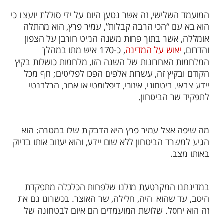
המועמד השלישי, זה אשר נטען היום על ידי סוללת יועציו כי
הוא בא עם “הכי הרבה קבלות”, עמיר פרץ, הוא מהתלה
אומללה, אשר בתוך פחות משנה המיט חורבן על הצפון
והדרום,
יאוש על המדינה
, כ-170 איש מתו במהלך
המלחמות האחרונות של השנה הזו, מלחמות כושלות בקיץ
הקודם ובקיץ זה, עשרות אלפים הפכו לפליטים; חף מכל
יידע צבאי, ביטחוני, איזורי, דיפלומטי או אחר, הרלבנטי
לתפקיד שר הביטחון.
מה שיפה אצל עמיר פרץ היא הדבקות שלו במטרה: הוא
הגיע למשרד הביטחון ללא שום יידע, והוא יעזוב אותו בדיוק
באותו מצב.
במדינתנו המקרטעת מזלנו שלפחות הכלכלה מתפקדת
היטב, עד שהוא יהיה, חלילה, שר האוצר. בכשרונו גם את
זה הוא יחסל. שלושת המועמדים הם איום לבטחונה של