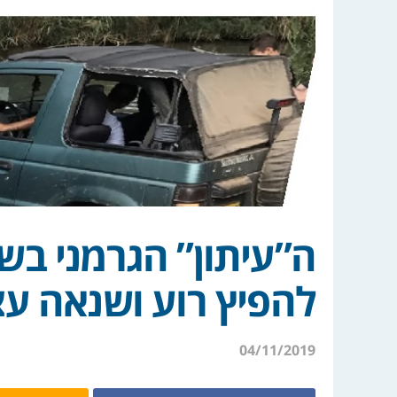
ה”עיתון” הגרמני ב
להפיץ רוע ושנאה עצ
04/11/2019