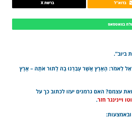
בדוא"ל
ברשת X
לח בוואטסאפ
 ביוב”.
ִשְׂרָאֵל לֵאמֹר: הָאָרֶץ אֲשֶׁר עָבַרְנוּ בָהּ לָתוּר אֹתָהּ – אֶרֶץ
את עצמם? האם גרמנים יעזו לכתוב כך על
טו ויינינגר חזר
.
ובאמצעות: