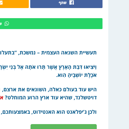
שתף
ש
תעשיית השנאה העצמית – נמשכת, “בתעלות
וַיֹּצִיאוּ דִּבַּת הָאָרֶץ אֲשֶׁר תָּרוּ אֹתָהּ אֶל בְּנֵי י
אֹכֶלֶת יוֹשְׁבֶיהָ הִוא.
היש עוד בעולם כאלה, השונאים את ארצם, ו
דויטשלנד, שהיא עוד ארץ הרוע המוחלט?
או
ולכן ג’יפלאנט הוא האנטידוט, באמצעותכם, 