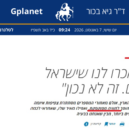
ד"ר גיא בכור
Gplanet
09:24
לטלגרם
יום שישי, 7 באוגוסט, 2026
כ״ד באב תשפ״ו