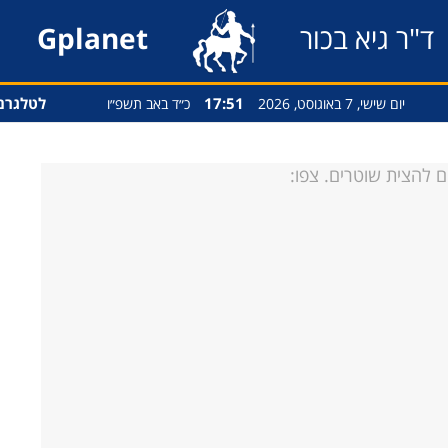
ד"ר גיא בכור
Gplanet
17:51
לטלגרם
יום שישי, 7 באוגוסט, 2026
כ״ד באב תשפ״ו