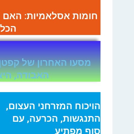
חומות אסלאמיות: האם 
הכלא
מסעו האחרון של קפטן 
האבודה, היא
הויכוח המזרחני העצום,
התנגשות, הכרעה, עם
סוף מפתיע