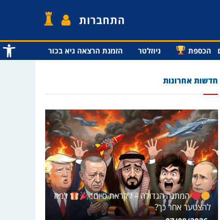
התחברות
פתח סרג
הכספת
ניוזלטר
הזמנת הרצאה גיא בכור
חדשות אחרונות
המתנה הגדולה – לקראת סיום!
למה
להצטער אחר כך?