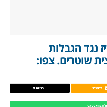
ז נגד הגבלות
ת שוטרים. צפו:
בדוא"ל
ברשת X
לח בוואטסאפ