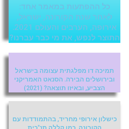
כל ההפתעות במאמר אחד:
לאחר שנת הקורונה, ישראל,
אירופה, הערבים והעולם 2021.
התוצר לנפש, את מי כבר עברנו?
תמיכה דו מפלגתית עצומה בישראל
ובירושלים הבירה. הסנאט האמריקני
הצביע, ובאיזו תוצאה? (2021)
כישלון אירופי מחריד, בהתמודדות עם
הקורונה. כמו קללה תנ"כית