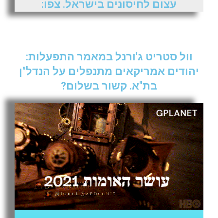
עצום לחיסונים בישראל. צפו:
וול סטריט ג'ורנל במאמר התפעלות:
יהודים אמריקאים מתנפלים על הנדל"ן
בת"א. קשור בשלום?