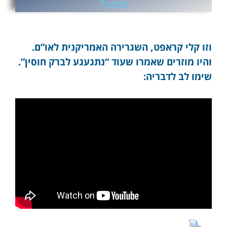
מתה?
וזו קלי קראפט, השגרירה האמריקנית לאו”ם.
והיו מוזרים שאמרו שעוד “נתגעגע לברק חוסין”.
שימו לב לדבריה: