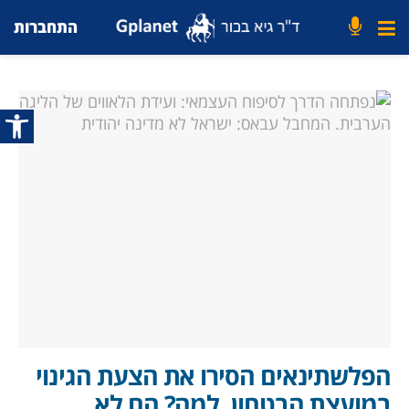
התחברות
פתח סרג
הפלשתינאים הסירו את הצעת הגינוי
במועצת הבטחון. למה? הם לא