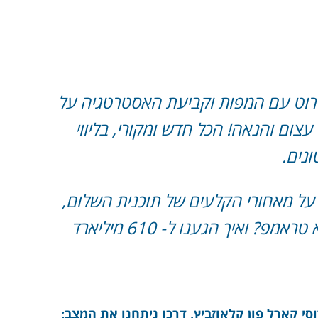
רוט עם המפות וקביעת האסטרטגיה על
צום והנאה! הכל חדש ומקורי, בליווי
נים.
 על מאחורי הקלעים של תוכנית השלום,
עוד תרגיל ישראלי מתוחכם עם הנשיא טראמפ? ואיך הגענו ל- 610 מיליארד
קארל פון קלאוזביץ, דרכו ניתחנו את המצב: