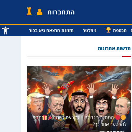
התחברות
פתח סרג
הכספת
ניוזלטר
הזמנת הרצאה גיא בכור
חדשות אחרונות
המתנה הגדולה – לקראת סיום!
למה
להצטער אחר כך?