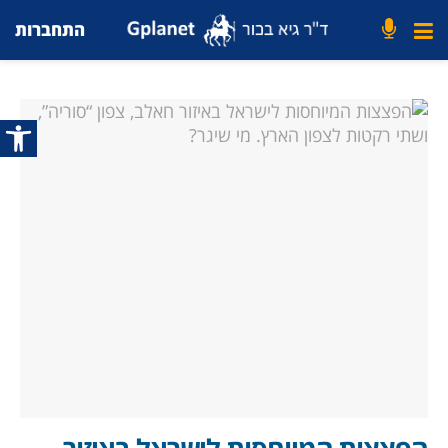
התחברות
פתח סרג