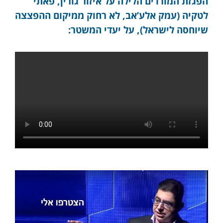
הפגזת המורדים הלילה על איזור גורין, פאתי
לטקיה (עמק אלע’אב, לא רחוק ממיקום ההפצצה
שיוחסה לישראל), על יעדי המשטר: