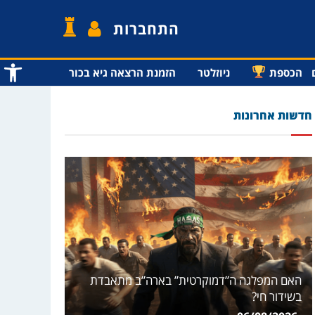
התחברות
פתח סרג
הכספת
ניוזלטר
הזמנת הרצאה גיא בכור
חדשות אחרונות
האם המפלגה ה”דמוקרטית” בארה”ב מתאבדת
בשידור חי?