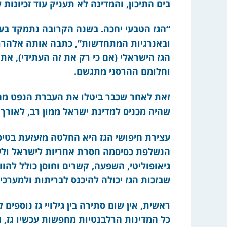
בים התיכון, והמדינה לא תעניק עוד זכיונות 
“הגז הטבעי יחכה. בשנה הקרובה נתמקד בעת
ובאנרגיות המתחדשות”, כתבה אותה אלהרר.
הגז הישראלי (אם כי רק את זה העתידי), א
וחלומם ההרסני מתגשם.
זאת לאחר שכבר ביטלו את העברת הנפט מהאמ
שהיה מכניס למדינת ישראל ממון רב, לאורך 
עצירת חיפושי הגז היא החלטה מזעזעת בטי
הנשלפת כסיסמה חסרת אחריות לישראל ולעתי
גיאופוליטי, השפעה, קשרים וחוסן כולל להוו
שבזכות הגז יכולה להיכנס לבריתות ולמערכים
ראשית, אין שום סתירה בין גילויי גז נוספים 
כל המדינות הרלבנטיות מחפשות עכשיו גז, ו