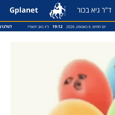
ד"ר גיא בכור
Gplanet
19:12
לטלגרם
יום חמישי, 6 באוגוסט, 2026
כ״ג באב תשפ״ו