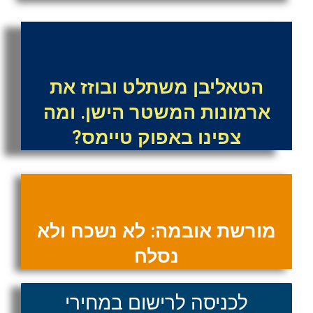
הטאליבן משתלט ובוזז את
ארמונות המשטר הישן. ומה
צפינו באפוק טיימס?
מורשת אובמה: לא נשכח ולא
נסלח
לכניסה לרישום במחירי