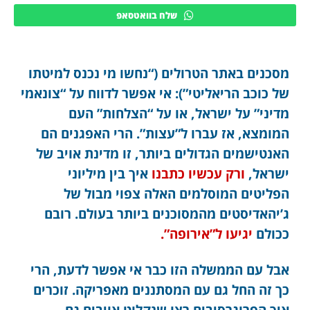
שלח בוואטסאפ
מסכנים באתר הטרולים (“נחשו מי נכנס למיטתו
של כוכב הריאליטי”): אי אפשר לדווח על “צונאמי
מדיני” על ישראל, או על “הצלחות” העם
המומצא, אז עברו ל”עצות”. הרי האפגנים הם
האנטישמים הגדולים ביותר, זו מדינת אויב של
ישראל,
ורק עכשיו כתבנו
איך בין מיליוני
הפליטים המוסלמים האלה צפוי מבול של
ג’יהאדיסטים מהמסוכנים ביותר בעולם. רובם
ככולם
יגיעו ל”אירופה”.
אבל עם הממשלה הזו כבר אי אפשר לדעת, הרי
כך זה החל גם עם המסתננים מאפריקה. זוכרים
איך הפרוגרסיבים רצו שנקלוט אויבים גם