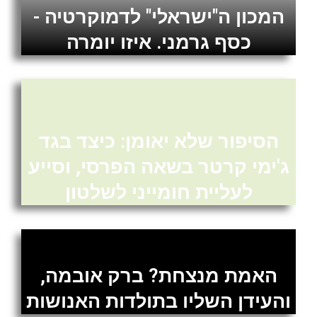
המכון ה"ישראלי" לדמוקרטיה -
כסף גרמני. איזו יומרה
הסיפור שלא יאומן: כיצד בגד
ג'ימי קרטר בשאה הפרסי, וסייע
לעליית חומייני לשלטון
האמת מנצחת? ברק אובמה,
והעידן השליו בתולדות האנושות