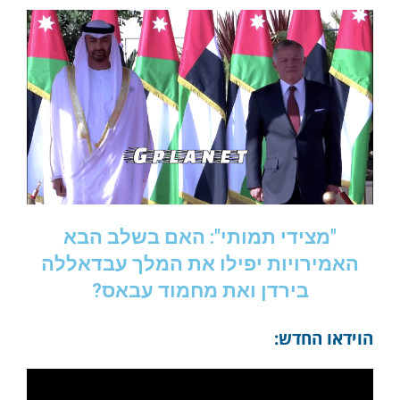
"מצידי תמותי": האם בשלב הבא
האמירויות יפילו את המלך עבדאללה
בירדן ואת מחמוד עבאס?
הוידאו החדש: