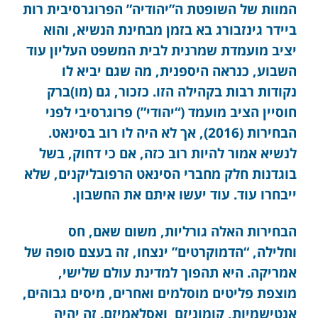
המוות של השופטת ה”יהודיה” הפרוגרסיבית רות
ביידר גינזבורג בא בזמן מבחינת הנשיא, והוא
יציב מועמדת שמרנית לבית המשפט העליון עוד
השבוע, כנראה היספנית, מה שגם יביא לו
נקודות רבות בקהילה הזו. כזכור, גם (מו)ברק
חוסיין הציב מועמד (“יהודי”) פרוגרסיבי לפני
הבחירות (2016), אך לא היה לו רוב בסינאט.
לנשיא אמור להיות רוב כזה, אם כי דחוק, בשל
בוגדנות חלק מחברי הסינאט הרפובליקנים, שלא
ייבחרו עוד. עוד יעשו איתם את החשבון.
הבחירות האלה גורליות, משום שאם, חס
וחלילה, “הדמוקרטים” ינצחו, זה בעצם סופה של
אמריקה. היא תהפוך למדינת עולם שלישי,
מוצפת פליטים מוסלמים ואחרים, מיסים גבוהים,
אנטישמיות, קומוניזם ואסלאמיזם. זה יהיה