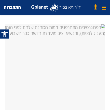
התחברות
פתח סרג