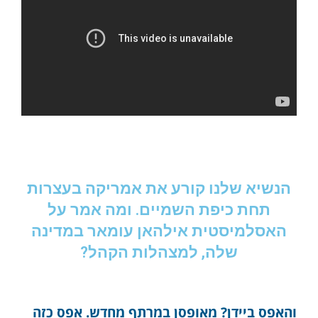
הנשיא שלנו קורע את אמריקה בעצרות
תחת כיפת השמיים. ומה אמר על
האסלמיסטית אילהאן עומאר במדינה
שלה, למצהלות הקהל?
והאפס ביידן? מאופסן במרתף מחדש. אפס כזה