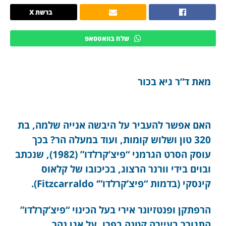
ברשת X
שלח בוואטסאפ
מאת ד”ר גיא בכור
ה
אם אפשר להעביר על היבשה אנייה שלמה, בת
320 טון ושלוש קומות, ועוד במעלה הר? בכך
עוסק הסרט הגרמני
“פיצ’קרלדו”
(1982), שנכתב
ובוים בידי וורנר הרצוג, בכיכובו של קלאוס
קינסקי (בדמות “פיצ’קרלדו”‘ Fitzcarraldo).
הרפתקן ופנטזיונר אירי בעל הכינוי “פיצ’קרלדו”
התגורר בעיירה קטנה בפרו, על אגן נהר