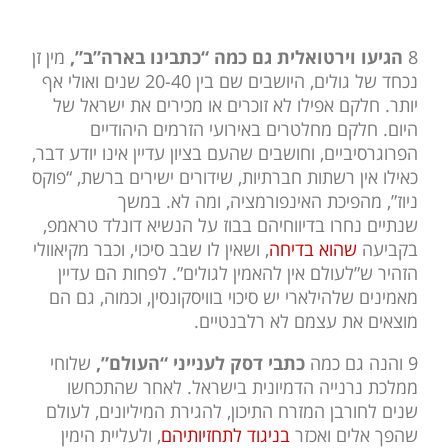
8
הגיעו וירטואלית גם כמה “כתבינו בארה”ב”,
מין זן
נכחד של גולים, היושבים שם בין 20-40 שנים ואולי אף
יותר. חלקם אפילו לא זוכרים או מכירים את ישראל של
היום. חלקם מחלטרים באירועי הזרמים היהודיים
הפרוגרסיביים, וחושבים שהעם בציון עדיין אינו יודע דבר,
כאילו אין רשתות חברתיות, שידורים ישירים ברשת, “פוקס
ניוז”, מהפיכת האינפורמציה, ומה לא. במשך
שנתיים נחרו בדיווחיהם בבוז על הנשיא דונלד טראמפ,
בקביעה
שהוא בדיחה
, ושאין לו שבב סיכוי, וכבר מקיאוולי
הזהיר ש”לעולם אין להאמין לגולים”. לפחות הם עדיין
מאמינים שלהילארי יש סיכוי בוויסקונסין, וכמוה, גם הם
מוצאים את עצמם לא רלבנטיים.
9 והנה גם כמה
כתבי דסק לענייני “העולם”,
שלוחי
ממלכת נרנייה הדמיונית בישראל. לאחר שהתכחשו
שנים לחורבן המזרח התיכון, להגירת המיליונים, לעולם
שהפך אלים ואכזר
בניגוד לתחזיותיהם
, ולעליית הימין