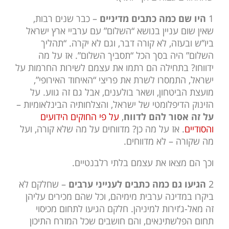
1
היו שם כמה כתבים מדיניים
– כבר שנים רבות,
שאין שום עניין בנושא “השלום” עם ערביי ארץ ישראל
ביו”ש ובעזה, לא קורה דבר, וגם לא יקרה. “תהליך
השלום” היה בסך הכל “תסביך השלום”. אז על מה
ידווחו? בתחילה הם רתמו את עצמם לשירות החרמות על
ישראל, התמסרו לשרת את פריצי “האיחוד האירופי”,
מועצת הביטחון, ושאר בולענים, אבל גם זה גווע. על
הזינוק הדיפלומטי של ישראל, והצלחותיה הבינלאומיות –
על זה אסור להם לדווח
,
על פי החוקים הידועים
והסודיים
. אז על מה כן? מדווחים על מה שלא קורה, ועל
מה שקורה – לא מדווחים.
וכך הם מצאו את עצמם בלתי רלבנטיים.
2
הגיעו גם כמה כתבים לענייני ערבים
– שחלקם לא
ביקרו במדינה ערבית מימיהם, וכל שהם מכירים עליהן
זה מאל-ג’זירות למיניהן. חלקם הגיעו לתחום מכיסוי
תחום הפלשתינאים, והם חושבים שכל המזרח התיכון