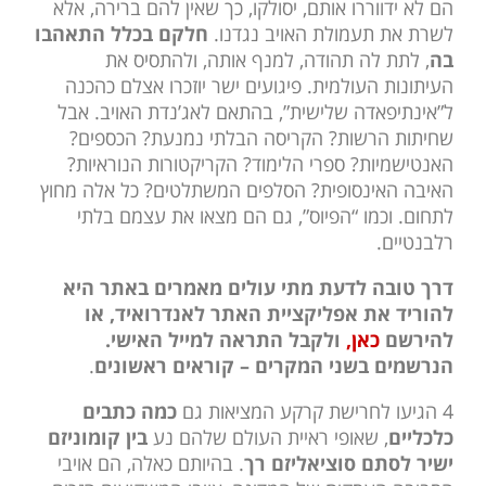
הם לא ידווררו אותם, יסולקו, כך שאין להם ברירה, אלא
לשרת את תעמולת האויב נגדנו.
חלקם בכלל התאהבו
בה
, לתת לה תהודה, למנף אותה, ולהתסיס את
העיתונות העולמית. פיגועים ישר יוזכרו אצלם כהכנה
ל”אינתיפאדה שלישית”, בהתאם לאג’נדת האויב. אבל
שחיתות הרשות? הקריסה הבלתי נמנעת? הכספים?
האנטישמיות? ספרי הלימוד? הקריקטורות הנוראיות?
האיבה האינסופית? הסלפים המשתלטים? כל אלה מחוץ
לתחום. וכמו “הפיוס”, גם הם מצאו את עצמם בלתי
רלבנטיים.
דרך טובה לדעת מתי עולים מאמרים באתר היא
להוריד את אפליקציית האתר לאנדרואיד, או
להירשם
כאן,
ולקבל התראה למייל האישי.
הנרשמים בשני המקרים – קוראים ראשונים
.
4 הגיעו לחרישת קרקע המציאות גם
כמה כתבים
כלכליים
, שאופי ראיית העולם שלהם נע
בין קומוניזם
ישיר לסתם סוציאליזם רך
. בהיותם כאלה, הם אויבי