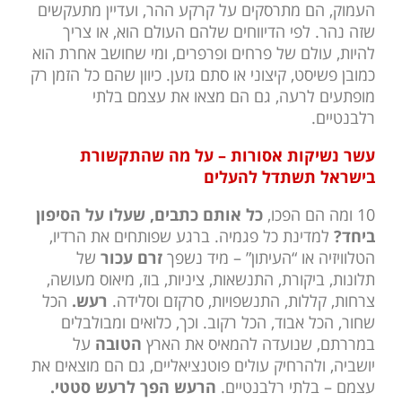
העמוק, הם מתרסקים על קרקע ההר, ועדיין מתעקשים
שזה נהר. לפי הדיווחים שלהם העולם הוא, או צריך
להיות, עולם של פרחים ופרפרים, ומי שחושב אחרת הוא
כמובן פשיסט, קיצוני או סתם גזען. כיוון שהם כל הזמן רק
מופתעים לרעה, גם הם מצאו את עצמם בלתי
רלבנטיים.
עשר נשיקות אסורות – על מה שהתקשורת
בישראל תשתדל להעלים
10 ומה הם הפכו,
כל אותם כתבים, שעלו על הסיפון
ביחד?
למדינת כל פגמיה. ברגע שפותחים את הרדיו,
הטלוויזיה או “העיתון” – מיד נשפך
זרם עכור
של
תלונות, ביקורת, התנשאות, ציניות, בוז, מיאוס מעושה,
צרחות, קללות, התנשפויות, סרקזם וסלידה.
רעש.
הכל
שחור, הכל אבוד, הכל רקוב. וכך, כלואים ומבולבלים
במררתם, שנועדה להמאיס את הארץ
הטובה
על
יושביה, ולהרחיק עולים פוטנציאליים, גם הם מוצאים את
עצמם – בלתי רלבנטיים.
הרעש הפך לרעש סטטי.