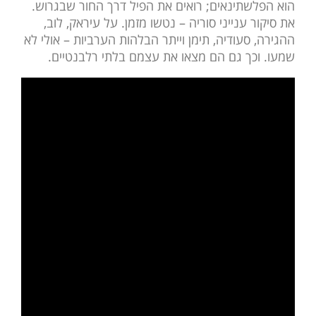
הוא הפלשתינאים; רואים את הפיל דרך החור שבגרוש.
את סיקור ענייני סוריה – נטשו מזמן. על עיראק, לוב,
ההגירה, סעודיה, תימן וייתר הבלהות הערביות – אולי לא
שמעו. וכך גם הם מצאו את עצמם בלתי רלבנטיים.