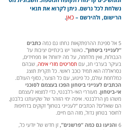
נשלחת לכל נרשם. ניתן לקרוא את תנאי
כ
אן
הרישום, ולהירשם –
.
5 אל ספינת ההרפתקאות נחתו גם כמה
כתבים
“לענייני ביטחון”.
כאשר יש בינתיים יציבות על
הגבולות, ואין מלחמה, על מה ידווחו? אז מפחידים,
בעיקר בערבי חג, עם
תסריטים מזרי אימה
, שבהם
נסראללה הוא תמיד כוכב ראשי. כל תקרית תוצג
כמלחמת עולם, כל פיגוע, עם כל הצער, כסוף העולם.
הכתבים לענייני ביטחון הפכו בעצמם לסוכני
אי-ביטחון.
מעוררי האי-רלבנטי, כדי למצוא לעצמם
משהו מן הרלבנטי. איפה ימי הזוהר של שקיעתנו בלבנון,
הם שואלים? הכתבים “לענייני בטחון” זקוקים בדחיפות
לחוסר בטחון גדול, מזה הם חיים.
6
והגיעו גם כמה “פרשנים”,
זן חדש של יודעי כל,