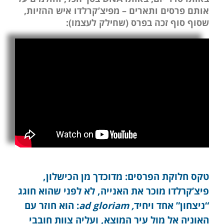
אותם פרסים ותארים – מפיצ’קרלדו איש ההזיות,
שסוף סוף זכה בפרס (שחילק לעצמו):
טקס חלוקת הפרסים: מדוכדך מן הכישלון,
פיצ’קרלדו מוכר את האנייה, לא לפני שהוא חוגג
“ניצחון” אחד ויחיד
, ad gloriam
: הוא חוזר עם
האוניה אל מול עיר המוצא, ועליה צוות חובבי