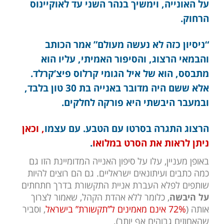
על האונייה, וימשיך בנהר השני עד לאוקיינוס
הרחוק.
“ניסיון כזה לא נעשה מעולם” אמר הכותב
והבמאי הרצוג, והסיפור האמיתי, עליו הוא
מתבסס, הוא של איל הגומי קרלוס פיצ’קרלד.
אלא ששם היה מדובר באנייה בת 30 טון בלבד,
ובמעבר היבשתי היא פורקה לחלקים.
הרצוג התגרה בסרטו עם הטבע. עם עצמו
, וכאן
ניתן לראות את הסרט במלואו
.
באופן מעניין, עלו על סיפון האנייה המדומיינת הזו גם
כמה כתבים ועיתונאים ישראליים. גם הם רוצים להיות
שותפים לפלא העברת אניית התקשורת בדרך חתחתים
על היבשה
, כלומר ללא אהדת הקהל, שאמור לצרוך
אותה (
72% אינם מאמינים ל”תקשורת” בישראל
, וסביר
שהאחוזים גבוהים אף יותר).