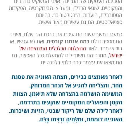
הסביבה העסקית של המדינה, אויבי המשקיעים הזרים
והמקומיים, שונאי הנדל”ן, ומעריצי הבירוקרטיה, הפקידות
המסורבלת, הועדות וה”רגולטורים”. בהיותם
סוציאליסטים, הם גם עשירים מאוד אישית.
כמעט במשך עשור הם עיכבו את ברכת הגז שלנו, ושנים
הם מספרים לנו
כמה אנחנו קורסים
, ואם לא עכשיו, אז
בוודאי מחר. לאור
ההצלחה הכלכלית המדהימה של
ישראל
, ממנה הם משתדלים להתעלם ככל האפשר, גם
הם מצאו את עצמם כבר בלתי רלבנטיים.
לאחר מאמצים כבירים, חצתה האוניה את פסגת
ההר, והצליחה להגיע אל הנהר המרוחק.
המשימה הושלמה בהצלחה שלא תיאמן. הצוות
הקטן והפועלים המקומיים שוקעים בתרדמה,
לאחר לילה שלם של ריקוד שבטי, הזיות ושיכרות.
האונייה דוממת, וּמַלָּחֶיהָ נִרְדְּמוּ כֻּלָּם.