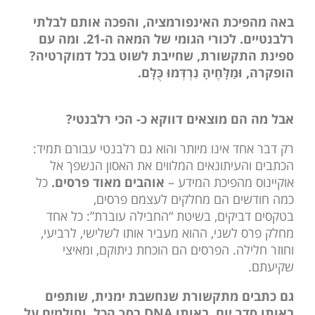
באה מהפיכת האינפורמציה, והפכה אותם לבלתי
רלבנטיים. לכורי הגומי של המאה ה-21. ומה עם
ספינת התקשורת, שחייבת לשוט בכל דמוקרטיה?
הופקרה, וּמַלָּחֶיהָ נִרְדְּמוּ כֻּלָּם.
אבל מה הם מוצאים דווקא כ- הכי רלבנטי?
רק דבר אחד אינו מיותר והוא גם רלבנטי עבורם תמיד:
הכתבים והעיתונאים המלווים את האסון הנשפך אל
אוקיינוס מהפיכת המידע –
אוהבים מאוד פרסים.
כל
כמה חודשים הם מחלקים לעצמם פרסים,
בטקסים דביקים, בשיטת “החבילה עוברת”: כל אחד
מחלק פרס לשני, ההוא מעביר אותו לשלישי, לרביעי,
וחוזר חלילה. הפרסים הם הוכחת ניתוקם, ומאיצי
שקיעתם.
גם כתבים מתקשורת שנחשבת ימנית, שותפים
באותו סדר יום, באותו DNA בסך הכל, וחולמים על