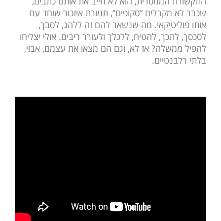
התקשורת הממסדית, הוא לא חייב את אותם כתבים,
שכבר לא מקבלים “סקופים”, תמורת איזכור שוחד עם
אותו פוליטיקאי. מה שנשאר להם זה ללהג, לסבך,
לסכסך, לתכך, להטיח, ללכלך ולעורר ריבים. אולי יצליחו
להפיל ממשלה? אז לא, וגם הם מצאו את עצמם, אבוי,
בלתי רלבנטיים.