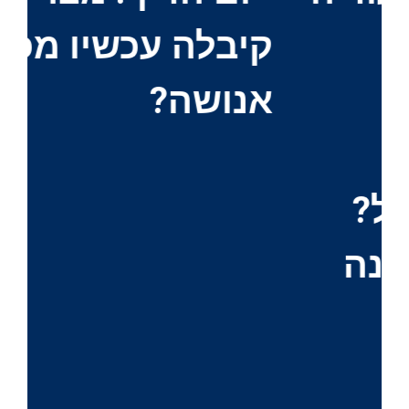
ה
קיבלה עכשיו מכה
ה
אנושה?
ח
ס