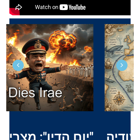
ה
"יום הדין": מצרים